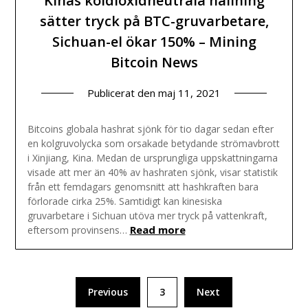
Kinas koldioxidneutrala hållning
sätter tryck på BTC-gruvarbetare,
Sichuan-el ökar 150% – Mining
Bitcoin News
Publicerat den
maj 11, 2021
Bitcoins globala hashrat sjönk för tio dagar sedan efter
en kolgruvolycka som orsakade betydande strömavbrott
i Xinjiang, Kina. Medan de ursprungliga uppskattningarna
visade att mer än 40% av hashraten sjönk, visar statistik
från ett femdagars genomsnitt att hashkraften bara
förlorade cirka 25%. Samtidigt kan kinesiska
gruvarbetare i Sichuan utöva mer tryck på vattenkraft,
Read more
eftersom provinsens…
Sidnumrering
Previous
3
Next