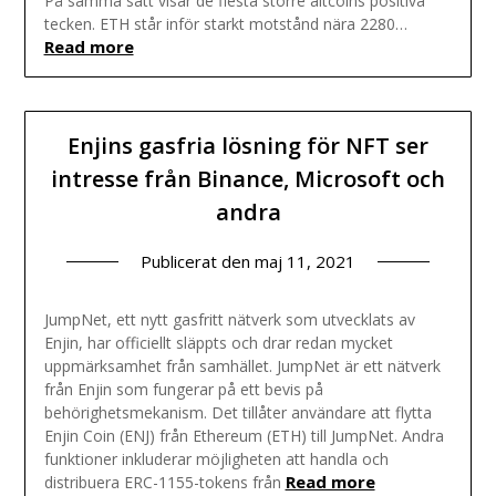
På samma sätt visar de flesta större altcoins positiva
tecken. ETH står inför starkt motstånd nära 2280…
Read more
Enjins gasfria lösning för NFT ser
intresse från Binance, Microsoft och
andra
Publicerat den
maj 11, 2021
JumpNet, ett nytt gasfritt nätverk som utvecklats av
Enjin, har officiellt släppts och drar redan mycket
uppmärksamhet från samhället. JumpNet är ett nätverk
från Enjin som fungerar på ett bevis på
behörighetsmekanism. Det tillåter användare att flytta
Enjin Coin (ENJ) från Ethereum (ETH) till JumpNet. Andra
funktioner inkluderar möjligheten att handla och
Read more
distribuera ERC-1155-tokens från