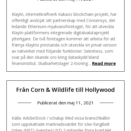
Klaytn, internetkraftverk Kakaos blockchain-projekt, har
offentligt avslöjat sitt partnerskap med Consensys, det
ledande Ethereum-mjukvaruföretaget, för att utveckla
Klaytn-plattformens integrerade digitalvalutaprojekt
ytterligare. De två företagen kommer att arbeta för att
främja Klaytns prestanda och utveckla en privat version
av nätverket med följande funktioner: Sekretess, som
svar på den ökande oro kring dataskydd bland
Read more
finansinstitut. Skalbarhetslager 2-lösning…
Från Corn & Wildlife till Hollywood
Publicerat den
maj 11, 2021
Källa: AdobeStock / vchalup Med vissa branschkällor
som uppskattade marknadsvärdet för icke-fungibelt
token (NFT) översteg USD 2 miljarder förra kvartalet,