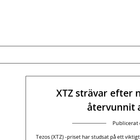
Hoppa
till
innehåll
XTZ strävar efter 
återvunnit
Publicerat
Tezos (XTZ) -priset har studsat på ett vikti