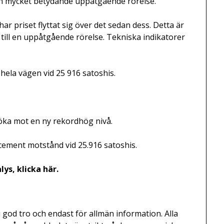
 en mycket betydande uppåtgående rörelse.
r priset flyttat sig över det sedan dess. Detta är
 till en uppåtgående rörelse. Tekniska indikatorer
 hela vägen vid 25 916 satoshis.
öka mot en ny rekordhög nivå.
cement motstånd vid 25.916 satoshis.
ys, klicka här.
i god tro och endast för allmän information. Alla