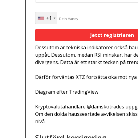
+1
United
States
+1
Dessutom är tekniska indikatorer också haus
uppåt. Dessutom, medan RSI minskar, har d
divergens. Detta är ett starkt tecken på tren
Därför förväntas XTZ fortsätta öka mot nya
Diagram efter TradingView
Kryptovalutahandlare @damskotrades uppg
Om den dolda hausseartade avvikelsen skiss
nivå.
Slutförd korrigering