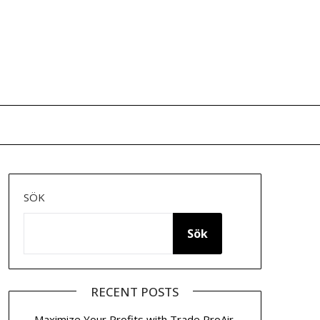
SÖK
Sök
RECENT POSTS
Maximize Your Profits with Trade ProAir