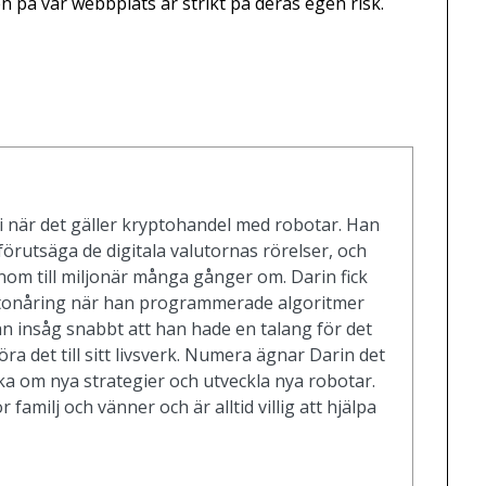
 på vår webbplats är strikt på deras egen risk.
i när det gäller kryptohandel med robotar. Han
förutsäga de digitala valutornas rörelser, och
nom till miljonär många gånger om. Darin fick
m tonåring när han programmerade algoritmer
an insåg snabbt att han hade en talang för det
ra det till sitt livsverk. Numera ägnar Darin det
ska om nya strategier och utveckla nya robotar.
r familj och vänner och är alltid villig att hjälpa