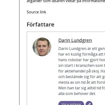
åtgärder som läsaren vidtar på informationen
Source link
Författare
Darin Lundgren
Darin Lundgren är ett gen
har en kuslig förmåga att 
hans robotar har gjort ho
sin start i branschen so
för aktiehandel på skoj. H
och bestämde sig för att gö
mesta av sin tid åt att for
Men han tar sig alltid tid fö
alla som behöver det.
Visa inlägg