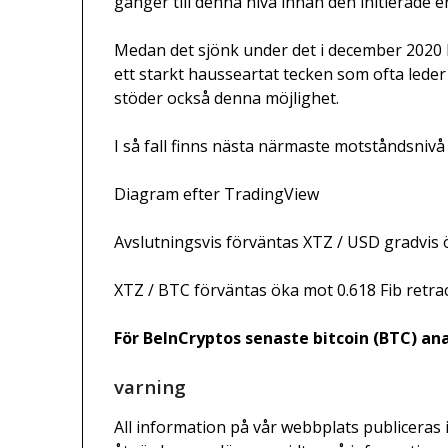
gånger till denna nivå innan den initierade
Medan det sjönk under det i december 2020 ha
ett starkt hausseartat tecken som ofta leder
stöder också denna möjlighet.
I så fall finns nästa närmaste motståndsnivå
Diagram efter TradingView
Avslutningsvis förväntas XTZ / USD gradvis 
XTZ / BTC förväntas öka mot 0.618 Fib retra
För BeInCryptos senaste bitcoin (BTC) anal
varning
All information på vår webbplats publiceras 