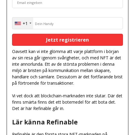
+1
United
States
+1
Oavsett kan vi inte glömma att varje plattform i början
av sin resa går igenom svårigheter, och med NFT är det
inte annorlunda. Ett av de största problemen i denna
miljö är bristen på kommunikation mellan skapare,
handlare och samlare. Dessutom är det fortfarande brist
på förtroende för transaktioner.
Vi vet dock att blockchain-marknaden inte slutar. Där det
finns smärta finns det ett botemedel för att bota det.
Det är här Refinable går in.
Lär känna Refinable
Refinable är den första stora NFT-marknaden på