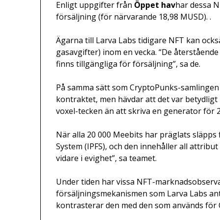
Enligt uppgifter från
Öppet hav
har dessa N
försäljning (för närvarande 18,98 MUSD). .
Ägarna till Larva Labs tidigare NFT kan ock
gasavgifter) inom en vecka. “De återstående
finns tillgängliga för försäljning”, sa de.
På samma sätt som CryptoPunks-samlingen la
kontraktet, men hävdar att det var betydlig
voxel-tecken än att skriva en generator fö
När alla 20 000 Meebits har präglats släpps 
System (IPFS), och den innehåller all attribut
vidare i evighet”, sa teamet.
Under tiden har vissa NFT-marknadsobservat
försäljningsmekanismen som Larva Labs anto
kontrasterar den med den som används för