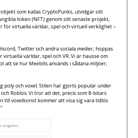
robjekt som kallas CryptoPunks, utvidgar sitt
ungibla token (NFT) genom sitt senaste projekt,
ör virtuella världar, spel och virtuell verklighet –
iscord, Twitter och andra sociala medier, hoppas
 virtuella världar, spel och VR. Vi är hausse om
t att se hur Meebits används i sådana miljöer,
g poly och voxel. Stilen har gjorts populär under
ch Roblox. Vi tror att det, precis som 8-bitars
 till voxelkonst kommer att visa sig vara tidlös
 ”