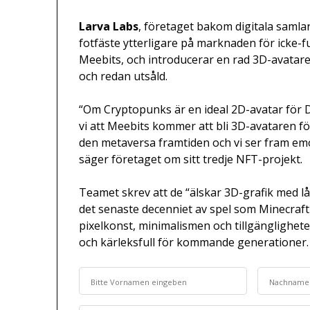
Larva Labs
, företaget bakom digitala samla
fotfäste ytterligare på marknaden för icke-f
Meebits, och introducerar en rad 3D-avatarer f
och redan utsåld.
“Om Cryptopunks är en ideal 2D-avatar för D
vi att Meebits kommer att bli 3D-avataren för
den metaversa framtiden och vi ser fram emo
säger företaget om sitt tredje NFT-projekt.
Teamet skrev att de “älskar 3D-grafik med lå
det senaste decenniet av spel som Minecraft o
pixelkonst, minimalismen och tillgängligheten
och kärleksfull för kommande generationer.