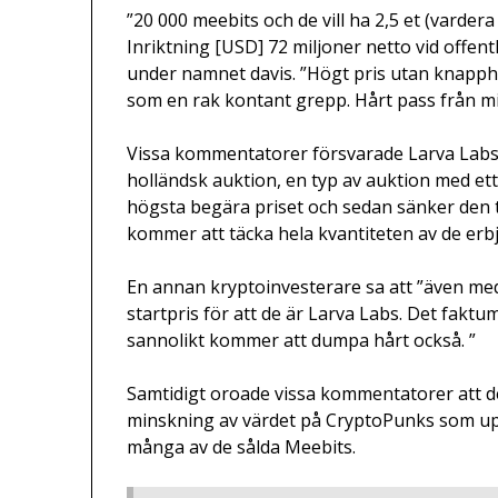
”20 000 meebits och de vill ha 2,5 et (vardera
Inriktning [USD] 72 miljoner netto vid offent
under namnet davis. ”Högt pris utan knapph
som en rak kontant grepp. Hårt pass från mi
Vissa kommentatorer försvarade Larva Labs 
holländsk auktion, en typ av auktion med et
högsta begära priset och sedan sänker den t
kommer att täcka hela kvantiteten av de erb
En annan kryptoinvesterare sa att ”även med
startpris för att de är Larva Labs. Det faktu
sannolikt kommer att dumpa hårt också. ”
Samtidigt oroade vissa kommentatorer att d
minskning av värdet på CryptoPunks som up
många av de sålda Meebits.