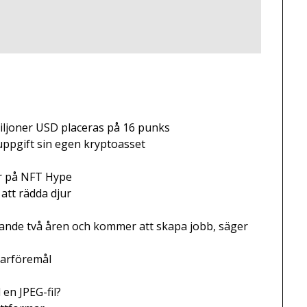
miljoner USD placeras på 16 punks
uppgift sin egen kryptoasset
ar på NFT Hype
att rädda djur
de två åren och kommer att skapa jobb, säger
larföremål
 en JPEG-fil?