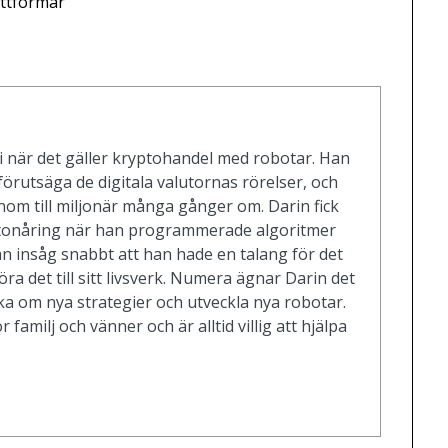
attformar
i när det gäller kryptohandel med robotar. Han
förutsäga de digitala valutornas rörelser, och
nom till miljonär många gånger om. Darin fick
m tonåring när han programmerade algoritmer
an insåg snabbt att han hade en talang för det
ra det till sitt livsverk. Numera ägnar Darin det
ska om nya strategier och utveckla nya robotar.
r familj och vänner och är alltid villig att hjälpa