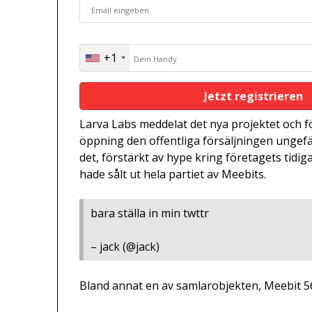
+1
United
States
+1
Larva Labs meddelat det nya projektet och f
öppning den offentliga försäljningen ungef
det, förstärkt av hype kring företagets tid
hade sålt ut hela partiet av Meebits.
bara ställa in min twttr
– jack (@jack)
Bland annat en av samlarobjekten, Meebit 56