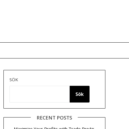
SÖK
Sök
RECENT POSTS
Maximize Your Profits with Trade ProAir