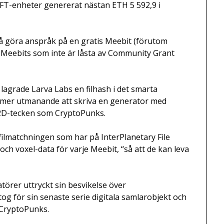
FT-enheter genererat nästan ETH 5 592,9 i
så göra anspråk på en gratis Meebit (förutom
 Meebits som inte är låsta av Community Grant
grade Larva Labs en filhash i det smarta
t mer utmanande att skriva en generator med
r 2D-tecken som CryptoPunks.
filmatchningen som har på InterPlanetary File
 och voxel-data för varje Meebit, “så att de kan leva
örer uttryckt sin besvikelse över
g för sin senaste serie digitala samlarobjekt och
 CryptoPunks.