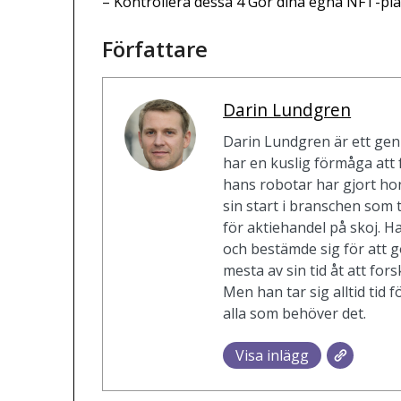
– Kontrollera dessa 4 Gör dina egna NFT-pl
Författare
Darin Lundgren
Darin Lundgren är ett gen
har en kuslig förmåga att 
hans robotar har gjort ho
sin start i branschen so
för aktiehandel på skoj. H
och bestämde sig för att gö
mesta av sin tid åt att for
Men han tar sig alltid tid fö
alla som behöver det.
Visa inlägg