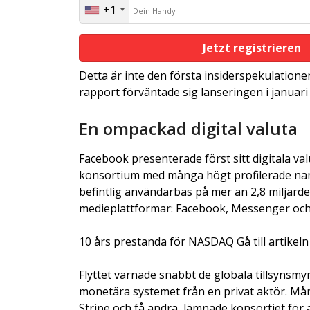
+1
United
States
+1
Detta är inte den första insiderspekulation
rapport förväntade sig lanseringen i januari
En ompackad digital valuta
Facebook presenterade först sitt digitala valu
konsortium med många högt profilerade nam
befintlig användarbas på mer än 2,8 miljarde
medieplattformar: Facebook, Messenger och
10 års prestanda för NASDAQ Gå till artikeln
Flyttet varnade snabbt de globala tillsynsmy
monetära systemet från en privat aktör. Mån
Stripe och få andra, lämnade konsortiet för