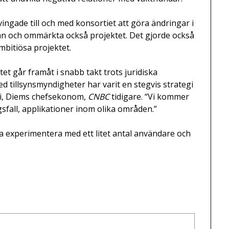
ngade till och med konsortiet att göra ändringar i
an och ommärkta också projektet. Det gjorde också
ambitiösa projektet.
et går framåt i snabb takt trots juridiska
med tillsynsmyndigheter har varit en stegvis strategi
ini, Diems chefsekonom,
CNBC
tidigare. “Vi kommer
gsfall, applikationer inom olika områden.”
rja experimentera med ett litet antal användare och