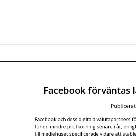
Hoppa
till
innehåll
Facebook förväntas 
Publicera
Facebook och dess digitala valutapartners f
för en mindre pilotkörning senare i år, enl
till mediehuset specificerade vidare att sta