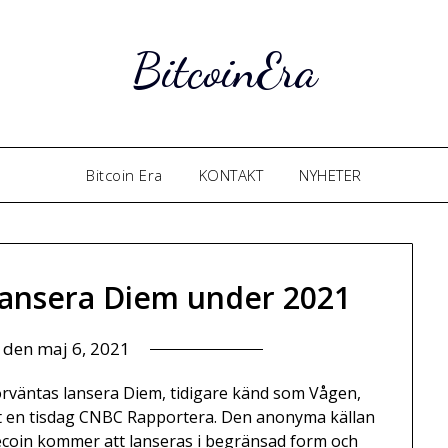
BitcoinEra
Bitcoin Era
KONTAKT
NYHETER
lansera Diem under 2021
t den
maj 6, 2021
örväntas lansera Diem, tidigare känd som Vågen,
igt en tisdag CNBC Rapportera. Den anonyma källan
blecoin kommer att lanseras i begränsad form och