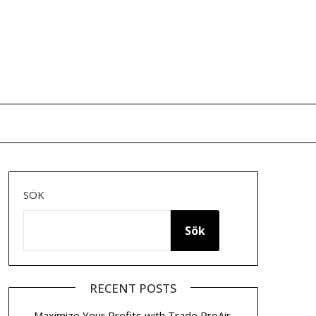
SÖK
Sök
RECENT POSTS
Maximize Your Profits with Trade ProAir