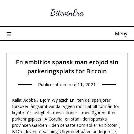
Hoppa
BitcoinEra
till
innehåll
Meny
En ambitiös spansk man erbjöd sin
parkeringsplats för Bitcoin
Publicerat den
maj 11, 2021
Källa: Adobe / Björn Wylezich En liten del spanjorer
försöker långsamt vända ryggen mot fiat till förmån för
krypto för fastighetstransaktioner – med ägaren till en
parkeringsplats i A Coruña, en stad i den spanska
provinsen Galicien – den senaste som söker en bitcoin (
BTC) -driven försäljning. Utrymmet på en underjordisk