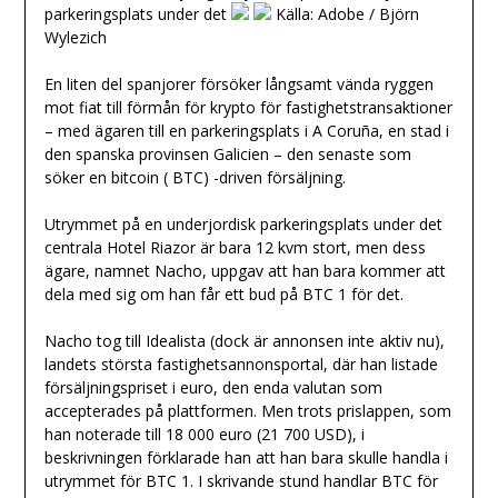
parkeringsplats under det
Källa: Adobe / Björn
Wylezich
En liten del spanjorer försöker långsamt vända ryggen
mot fiat till förmån för krypto för fastighetstransaktioner
– med ägaren till en parkeringsplats i A Coruña, en stad i
den spanska provinsen Galicien – den senaste som
söker en bitcoin ( BTC) -driven försäljning.
Utrymmet på en underjordisk parkeringsplats under det
centrala Hotel Riazor är bara 12 kvm stort, men dess
ägare, namnet Nacho, uppgav att han bara kommer att
dela med sig om han får ett bud på BTC 1 för det.
Nacho tog till Idealista (dock är annonsen inte aktiv nu),
landets största fastighetsannonsportal, där han listade
försäljningspriset i euro, den enda valutan som
accepterades på plattformen. Men trots prislappen, som
han noterade till 18 000 euro (21 700 USD), i
beskrivningen förklarade han att han bara skulle handla i
utrymmet för BTC 1. I skrivande stund handlar BTC för