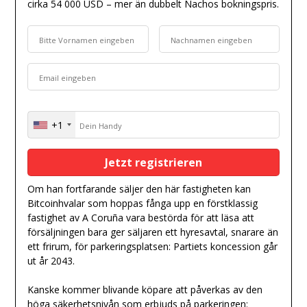
cirka 54 000 USD – mer än dubbelt Nachos bokningspris.
+1
United
States
+1
Om han fortfarande säljer den här fastigheten kan
Bitcoinhvalar som hoppas fånga upp en förstklassig
fastighet av A Coruña vara bestörda för att läsa att
försäljningen bara ger säljaren ett hyresavtal, snarare än
ett frirum, för parkeringsplatsen: Partiets koncession går
ut år 2043.
Kanske kommer blivande köpare att påverkas av den
höga säkerhetsnivån som erbjuds på parkeringen: