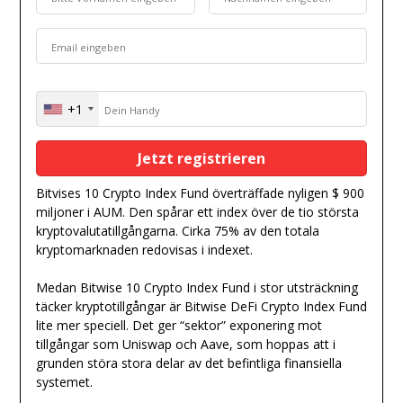
+1
United
States
+1
Bitvises 10 Crypto Index Fund överträffade nyligen $ 900
miljoner i AUM. Den spårar ett index över de tio största
kryptovalutatillgångarna. Cirka 75% av den totala
kryptomarknaden redovisas i indexet.
Medan Bitwise 10 Crypto Index Fund i stor utsträckning
täcker kryptotillgångar är Bitwise DeFi Crypto Index Fund
lite mer speciell. Det ger “sektor” exponering mot
tillgångar som Uniswap och Aave, som hoppas att i
grunden störa stora delar av det befintliga finansiella
systemet.