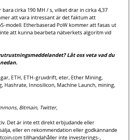
ara cirka 190 MH / s, vilket drar in cirka 4,37
mer att vara intressant är det faktum att
oS-modell. Etherbaserad PoW kommer att fasas ut
te att kunna bearbeta nätverkets algoritm vid
vutrustningsmeddelandet? Låt oss veta vad du
 nedan.
ngar, ETH, ETH-gruvdrift, eter, Ether Mining,
 Hashrate, Innosilicon, Machine Launch, mining,
ommons, Bitmain, Twitter,
iv. Det är inte ett direkt erbjudande eller
r sälja, eller en rekommendation eller godkännande
tcoin.com tillhandahåller inte investerings-,