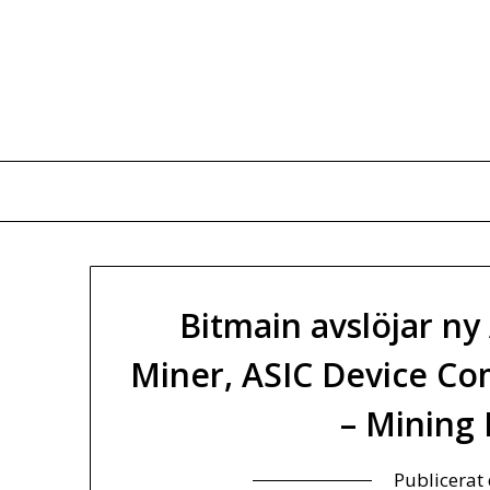
Hoppa
till
innehåll
Bitmain avslöjar n
Miner, ASIC Device Co
– Mining
Publicerat