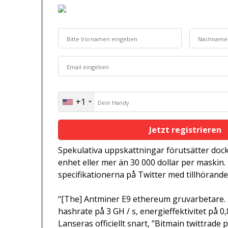
+1
United
States
+1
Spekulativa uppskattningar förutsätter dock
enhet eller mer än 30 000 dollar per maskin.
specifikationerna på Twitter med tillhörand
“[The] Antminer E9 ethereum gruvarbetare. 
hashrate på 3 GH / s, energieffektivitet på 
Lanseras officiellt snart, ”Bitmain twittrade