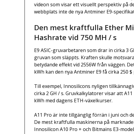
videon som visar ett visuellt perspektiv på 
webbplats inte de nya Antminer E9-specifikati
Den mest kraftfulla Ether M
Hashrate vid 750 MH / s
E9 ASIC-gruvarbetaren som drar in cirka 3 G
gruvan som släppts. Kraften skulle motsvar
betydande effekt vid 2556W från väggen. Det
kWh kan den nya Antminer E9 få cirka 250 $ 
Till exempel, Innosilicons nyligen tillkännag
cirka 2 GH / s. Gruvkalkylatorer visar att A
kWh med dagens ETH-växelkurser.
A11 Pro är inte tillgänglig förrän i juni och
De mest kraftfulla maskinerna på marknaden
Innosilicon A10 Pro + och Bitmains E3-modell