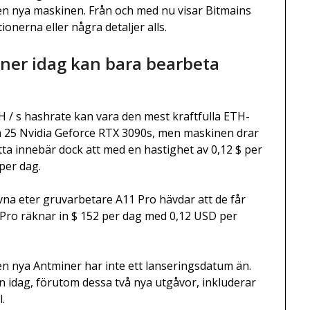
den nya maskinen. Från och med nu visar Bitmains
onerna eller några detaljer alls.
iner idag kan bara bearbeta
H / s hashrate kan vara den mest kraftfulla ETH-
a 25 Nvidia Geforce RTX 3090s, men maskinen drar
ta innebär dock att med en hastighet av 0,12 $ per
per dag.
ivna eter gruvarbetare A11 Pro hävdar att de får
11 Pro räknar in $ 152 per dag med 0,12 USD per
 den nya Antminer har inte ett lanseringsdatum än.
 idag, förutom dessa två nya utgåvor, inkluderar
.