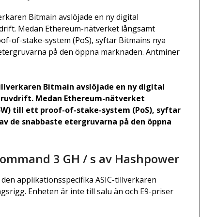
erkaren Bitmain avslöjade en ny digital
vdrift. Medan Ethereum-nätverket långsamt
oof-of-stake-system (PoS), syftar Bitmains nya
te etergruvarna på den öppna marknaden. Antminer
llverkaren Bitmain avslöjade en ny digital
gruvdrift. Medan Ethereum-nätverket
) till ett proof-of-stake-system (PoS), syftar
n av de snabbaste etergruvarna på den öppna
 Command 3 GH / s av Hashpower
 den applikationsspecifika ASIC-tillverkaren
srigg. Enheten är inte till salu än och E9-priser