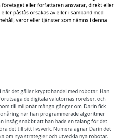
 företaget eller författaren ansvarar, direkt eller
s eller påstås orsakas av eller i samband med
ehåll, varor eller tjänster som nämns i denna
i när det gäller kryptohandel med robotar. Han
förutsäga de digitala valutornas rörelser, och
nom till miljonär många gånger om. Darin fick
m tonåring när han programmerade algoritmer
an insåg snabbt att han hade en talang för det
ra det till sitt livsverk. Numera ägnar Darin det
ska om nya strategier och utveckla nya robotar.