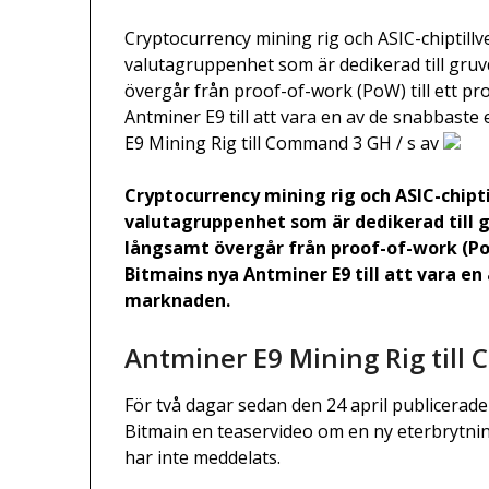
Cryptocurrency mining rig och ASIC-chiptillv
valutagruppenhet som är dedikerad till gru
övergår från proof-of-work (PoW) till ett pr
Antminer E9 till att vara en av de snabbas
E9 Mining Rig till Command 3 GH / s av
Cryptocurrency mining rig och ASIC-chipti
valutagruppenhet som är dedikerad till 
långsamt övergår från proof-of-work (PoW
Bitmains nya Antminer E9 till att vara e
marknaden.
Antminer E9 Mining Rig till
För två dagar sedan den 24 april publicerade
Bitmain en teaservideo om en ny eterbrytning
har inte meddelats.