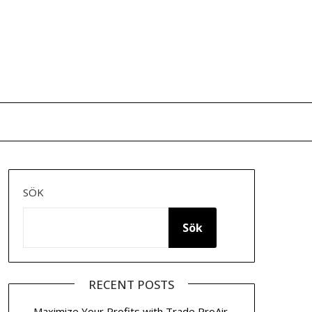
SÖK
Sök
RECENT POSTS
Maximize Your Profits with Trade ProAir