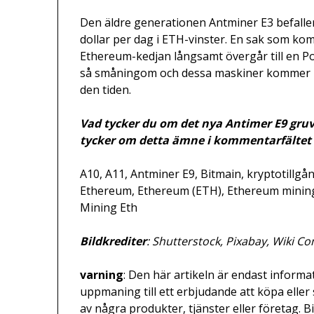
Den äldre generationen Antminer E3 befaller b
dollar per dag i ETH-vinster. En sak som kom
Ethereum-kedjan långsamt övergår till en P
så småningom och dessa maskiner kommer in
den tiden.
Vad tycker du om det nya Antimer E9 gru
tycker om detta ämne i kommentarfältet
A10, A11, Antminer E9, Bitmain, kryptotillgå
Ethereum, Ethereum (ETH), Ethereum mining,
Mining Eth
Bildkrediter
: Shutterstock, Pixabay, Wiki C
varning
: Den här artikeln är endast informat
uppmaning till ett erbjudande att köpa elle
av några produkter, tjänster eller företag. Bi