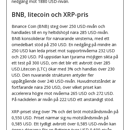
nedgång mot 1880 USD-nivån.
BNB, litecoin och XRP-pris
Binance Coin (BNB) steg över 250 USD-nivån och
handlades till en ny heltidshöjd nära 285 USD-nivån.
BNB konsoliderar för närvarande vinsterna, med ett
omedelbart stöd på 250 USD. En nedgång på mindre än
250 USD kan leda priset mot supportnivåerna 232 USD
och 230 USD. På uppsidan kan tjurarna möjligen sikta på
ett test på 300 USD, om det blir ett avbrott över 285
USD.Litecoin (LTC) ökar med 3% och handlas över 230
USD. Den nuvarande strukturen antyder fler
uppåtgående över 240 USD-nivån. Huvudmotståndet är
fortfarande nära 250 USD, över vilket priset kan
accelerera högre mot nivåerna 265 USD och 272 USD.
På nackdelen är nivån på 222 USD ett anständigt stöd.
XRP-priset steg över 7% och det bröt motståndsnivån på
0,550 USD. Priset närmar sig nu motståndsnivån på
0,585 USD. Ett tydligt avbrott över 0,585 USD-nivån kan
öppna dörrarna för en flyttning över USD 0,600-nivån.